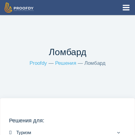
Как это работает
Виджеты
Ломбард
Решения
Proofdy
—
Решения
— Ломбард
Интеграции
Цены
RU
Решения для:
Вход
Регистрация
Туризм