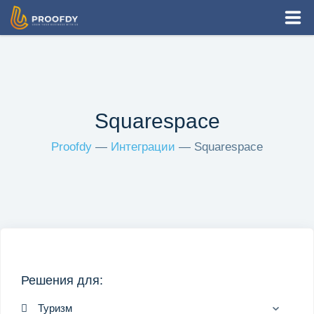
Как это работает
Виджеты
Squarespace
Решения
Proofdy
—
Интеграции
— Squarespace
Интеграции
Цены
RU
Решения для:
Вход
Регистрация
Туризм