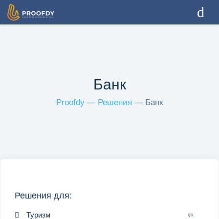
Как это работает
Виджеты
Банк
Решения
Proofdy
—
Решения
— Банк
Интеграции
Цены
RU
Решения для:
Вход
Регистрация
Туризм