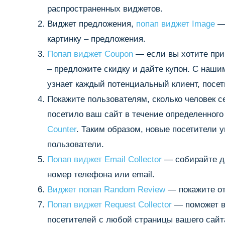
распространенных виджетов.
Виджет предложения,
попап виджет Image
— 
картинку – предложения.
Попап виджет Coupon
— если вы хотите при
– предложите скидку и дайте купон. С наш
узнает каждый потенциальный клиент, посе
Покажите пользователям, сколько человек се
посетило ваш сайт в течение определенног
Counter
. Таким образом, новые посетители ув
пользователи.
Попап виджет Email Collector
— собирайте да
номер телефона или email.
Виджет попап Random Review
— покажите от
Попап виджет Request Collector
— поможет в
посетителей с любой страницы вашего сайт