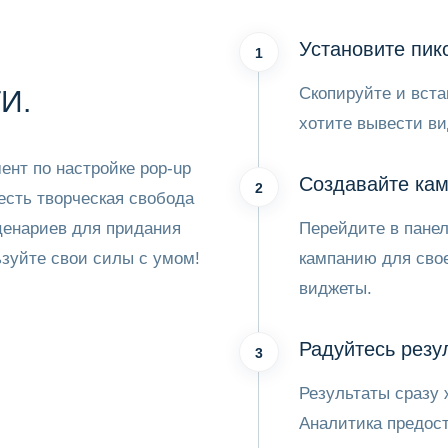
Установите пик
1
Скопируйте и вста
И.
хотите вывести в
нт по настройке pop-up
Создавайте кам
2
есть творческая свобода
ценариев для придания
Перейдите в панел
зуйте свои силы с умом!
кампанию для свое
виджеты.
Радуйтесь резу
3
Результаты сразу 
Аналитика предо