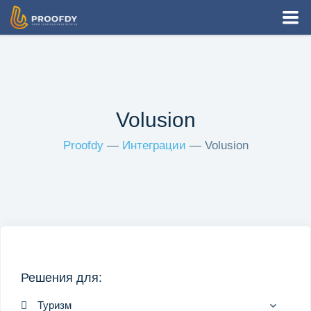
Как это работает
Виджеты
Volusion
Решения
Proofdy
—
Интеграции
— Volusion
Интеграции
Цены
RU
Решения для:
Вход
Регистрация
Туризм